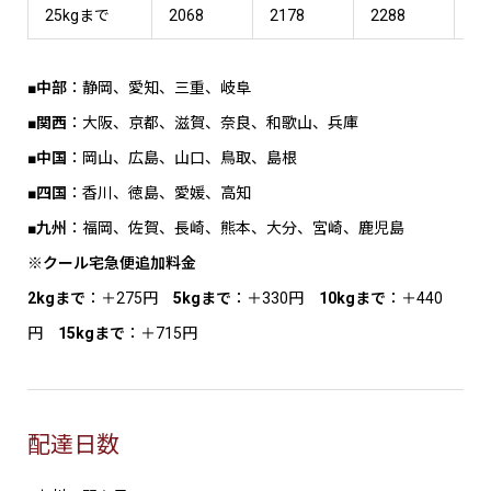
25kgまで
2068
2178
2288
22
■中部
：静岡、愛知、三重、岐阜
■関西
：大阪、京都、滋賀、奈良、和歌山、兵庫
■中国
：岡山、広島、山口、鳥取、島根
■四国
：香川、徳島、愛媛、高知
■九州
：福岡、佐賀、長崎、熊本、大分、宮崎、鹿児島
※クール宅急便追加料金
2kgまで
：＋275円
5kgまで
：＋330円
10kgまで
：＋440
円
15kgまで
：＋715円
配達日数