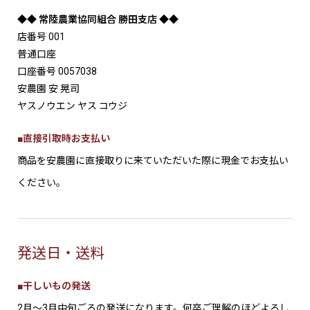
◆◆ 常陸農業協同組合 勝田支店 ◆◆
店番号 001
普通口座
口座番号 0057038
安農園 安 晃司
ヤスノウエン ヤス コウジ
■直接引取時お支払い
商品を安農園に直接取りに来ていただいた際に現金でお支払い
ください。
発送日・送料
■干しいもの発送
2月～3月中旬ごろの発送になります。何卒ご理解のほどよろし