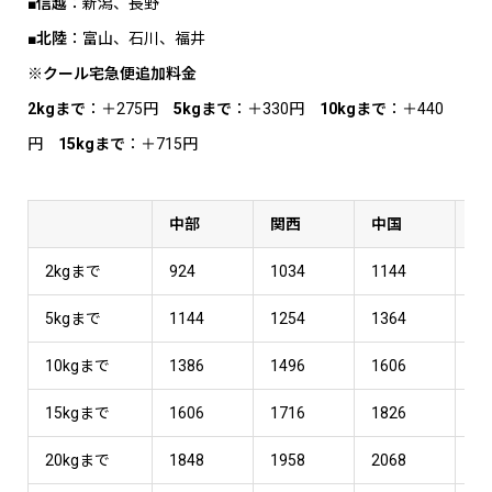
■信越
：新潟、長野
■北陸
：富山、石川、福井
※クール宅急便追加料金
2kgまで
：＋275円
5kgまで
：＋330円
10kgまで
：＋440
円
15kgまで
：＋715円
中部
関西
中国
四
2kgまで
924
1034
1144
11
5kgまで
1144
1254
1364
13
10kgまで
1386
1496
1606
16
15kgまで
1606
1716
1826
18
20kgまで
1848
1958
2068
20