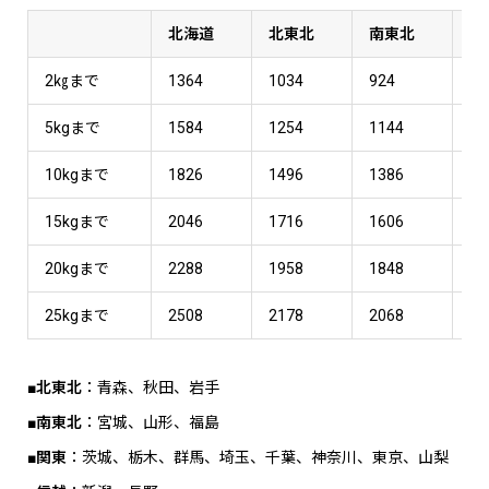
北海道
北東北
南東北
関
2㎏まで
1364
1034
924
92
5kgまで
1584
1254
1144
11
10kgまで
1826
1496
1386
13
15kgまで
2046
1716
1606
16
20kgまで
2288
1958
1848
18
25kgまで
2508
2178
2068
20
■北東北
：青森、秋田、岩手
■南東北
：宮城、山形、福島
■関東
：茨城、栃木、群馬、埼玉、千葉、神奈川、東京、山梨