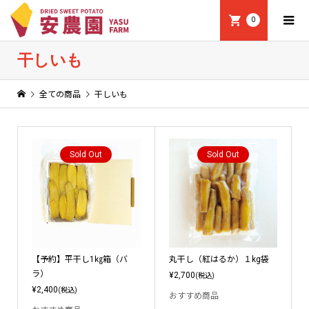
0
干しいも
全ての商品
干しいも
Sold Out
Sold Out
【予約】平干し1㎏箱（バ
丸干し（紅はるか）１kg袋
ラ）
¥2,700
(税込)
¥2,400
(税込)
おすすめ商品