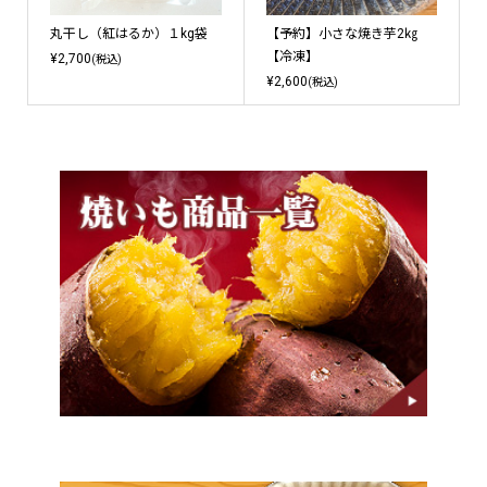
丸干し（紅はるか）１kg袋
【予約】小さな焼き芋2㎏
【冷凍】
¥2,700
(税込)
¥2,600
(税込)